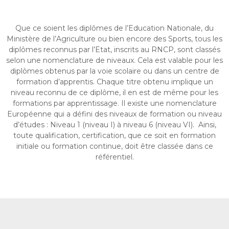
e
s
Que ce soient les diplômes de l’Education Nationale, du
H
Ministère de l’Agriculture ou bien encore des Sports, tous les
a
diplômes reconnus par l’Etat, inscrits au RNCP, sont classés
u
selon une nomenclature de niveaux. Cela est valable pour les
t
diplômes obtenus par la voie scolaire ou dans un centre de
s
formation d’apprentis. Chaque titre obtenu implique un
niveau reconnu de ce diplôme, il en est de même pour les
-
formations par apprentissage. Il existe une nomenclature
d
Européenne qui a défini des niveaux de formation ou niveau
e
d’études : Niveau 1 (niveau I) à niveau 6 (niveau VI). Ainsi,
-
toute qualification, certification, que ce soit en formation
F
initiale ou formation continue, doit être classée dans ce
r
référentiel.
a
n
c
e