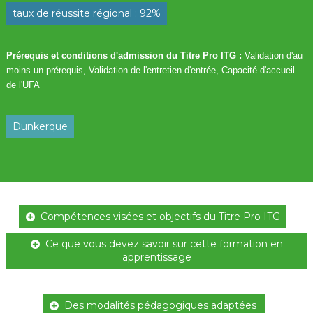
e
taux de réussite régional : 92%
s
H
Prérequis et conditions d'admission du Titre Pro ITG :
Validation d'au
a
moins un prérequis, Validation de l'entretien d'entrée, Capacité d'accueil
u
de l'UFA
t
s
Dunkerque
-
d
e
-
F
r
Compétences visées et objectifs du Titre Pro ITG
a
Ce que vous devez savoir sur cette formation en
n
apprentissage
c
e
Des modalités pédagogiques adaptées