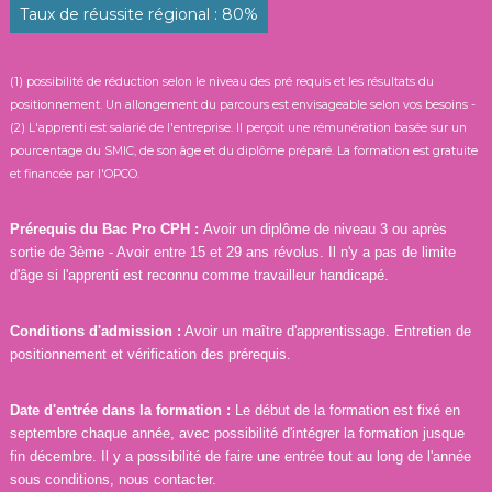
Taux de réussite régional : 80%
e
s
H
(1) possibilité de réduction selon le niveau des pré requis et les résultats du
a
positionnement. Un allongement du parcours est envisageable selon vos besoins -
u
(2) L'apprenti est salarié de l'entreprise. Il perçoit une rémunération basée sur un
t
pourcentage du SMIC, de son âge et du diplôme préparé. La formation est gratuite
s
et financée par l'OPCO.
-
d
Prérequis du Bac Pro CPH :
Avoir un diplôme de niveau 3 ou après
e
sortie de 3ème - Avoir entre 15 et 29 ans révolus. Il n'y a pas de limite
d'âge si l'apprenti est reconnu comme travailleur handicapé.
-
F
r
Conditions d'admission :
Avoir un maître d'apprentissage. Entretien de
positionnement et vérification des prérequis.
a
n
c
Date d'entrée dans la formation :
Le début de la formation est fixé en
septembre chaque année, avec possibilité d'intégrer la formation jusque
e
fin décembre. Il y a possibilité de faire une entrée tout au long de l'année
sous conditions, nous contacter.