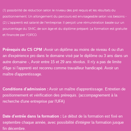
e
(1) possibilité de réduction selon le niveau des pré requis et les résultats du
s
positionnement. Un allongement du parcours est envisageable selon vos besoins -
H
(2) L'apprenti est salarié de l'entreprise. Il perçoit une rémunération basée sur un
a
pourcentage du SMIC, de son âge et du diplôme préparé. La formation est gratuite
u
et financée par l'OPCO.
t
s
Prérequis du CS CPM :
Avoir un diplôme au moins de niveau 4 ou d'un
-
an d'expérience pro dans le domaine visé par le diplôme ou 3 ans dans un
d
autre domaine -, Avoir entre 15 et 29 ans révolus. Il n'y a pas de limite
e
d'âge si l'apprenti est reconnu comme travailleur handicapé. Avoir un
-
maître d'apprentissage.
F
r
Conditions d'admission :
Avoir un maître d'apprentissage. Entretien de
a
positionnement et vérification des prérequis. (accompagnement à la
recherche d'une entreprise par l'UFA)
n
c
e
Date d'entrée dans la formation :
Le début de la formation est fixé en
septembre chaque année, avec possibilité d'intégrer la formation jusque
fin décembre.