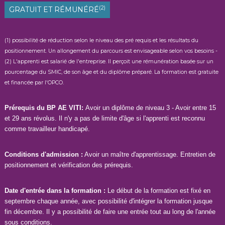
e
(2)
GRATUIT ET RÉMUNÉRÉ
s
H
(1) possibilité de réduction selon le niveau des pré requis et les résultats du
a
positionnement. Un allongement du parcours est envisageable selon vos besoins -
u
(2) L'apprenti est salarié de l'entreprise. Il perçoit une rémunération basée sur un
t
pourcentage du SMIC, de son âge et du diplôme préparé. La formation est gratuite
s
et financée par l'OPCO.
-
d
Prérequis du BP AE VITI:
Avoir un diplôme de niveau 3 - Avoir entre 15
e
et 29 ans révolus. Il n'y a pas de limite d'âge si l'apprenti est reconnu
-
comme travailleur handicapé.
F
r
Conditions d'admission :
Avoir un maître d'apprentissage. Entretien de
a
positionnement et vérification des prérequis.
n
c
Date d'entrée dans la formation :
Le début de la formation est fixé en
e
septembre chaque année, avec possibilité d'intégrer la formation jusque
fin décembre. Il y a possibilité de faire une entrée tout au long de l'année
sous conditions.