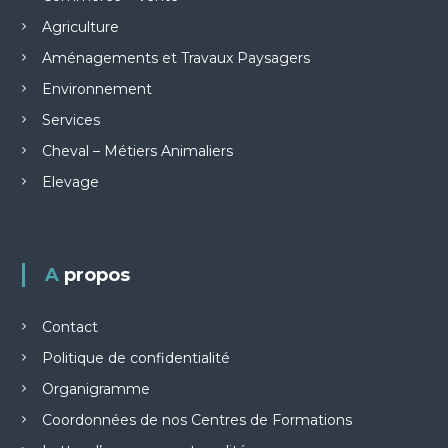
Agriculture
a
Aménagements et Travaux Paysagers
r
Environnement
Services
t
Cheval – Métiers Animaliers
i
Elevage
c
l
A propos
e
Contact
Politique de confidentialité
Organigramme
Coordonnées de nos Centres de Formations