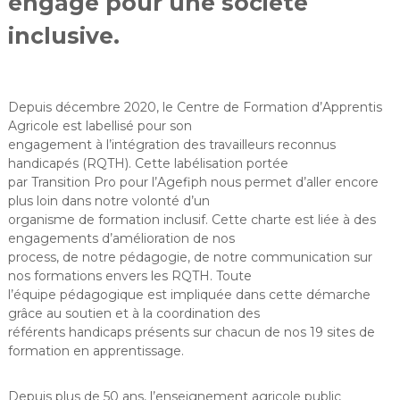
engagé pour une société
e
inclusive.
s
H
a
u
Depuis décembre 2020, le Centre de Formation d’Apprentis
t
Agricole est labellisé pour son
s
engagement à l’intégration des travailleurs reconnus
-
handicapés (RQTH). Cette labélisation portée
par Transition Pro pour l’Agefiph nous permet d’aller encore
d
plus loin dans notre volonté d’un
e
organisme de formation inclusif. Cette charte est liée à des
-
engagements d’amélioration de nos
F
process, de notre pédagogie, de notre communication sur
r
nos formations envers les RQTH. Toute
a
l’équipe pédagogique est impliquée dans cette démarche
n
grâce au soutien et à la coordination des
référents handicaps présents sur chacun de nos 19 sites de
c
formation en apprentissage.
e
Depuis plus de 50 ans, l’enseignement agricole public