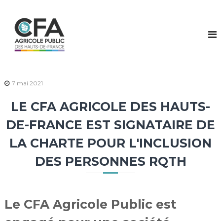
S
k
C
V
o
i
F
t
p
A
r
t
A
e
o
a
g
c
v
r
o
e
7 mai 2021
i
n
n
i
t
c
LE CFA AGRICOLE DES HAUTS-
r
e
o
c
n
l
o
DE-FRANCE EST SIGNATAIRE DE
t
m
e
m
LA CHARTE POUR L'INCLUSION
P
e
u
n
DES PERSONNES RQTH
c
b
e
l
i
i
c
Le CFA Agricole Public est
i
c
!
d