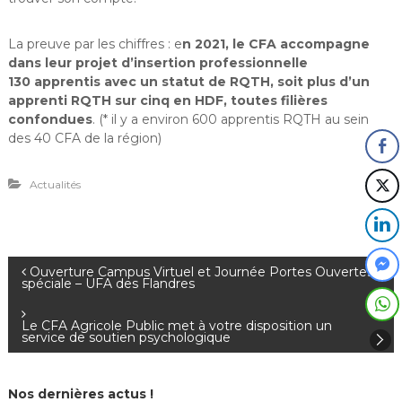
La preuve par les chiffres : e
n 2021, le CFA accompagne
dans leur projet d’insertion professionnelle
130 apprentis avec un statut de RQTH, soit plus d’un
apprenti RQTH sur cinq en HDF, toutes filières
confondues
. (* il y a environ 600 apprentis RQTH au sein
des 40 CFA de la région)
Actualités
N
Ouverture Campus Virtuel et Journée Portes Ouvertes
spéciale – UFA des Flandres
a
Le CFA Agricole Public met à votre disposition un
service de soutien psychologique
v
i
Nos dernières actus !