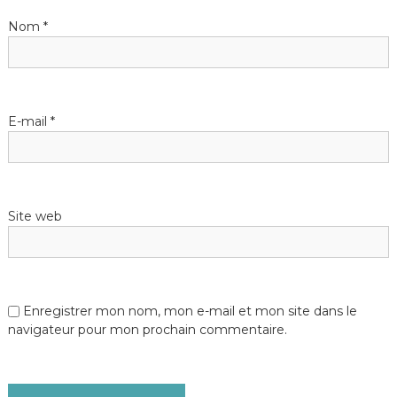
e
Nom
*
l
’
E-mail
*
a
r
Site web
t
i
c
Enregistrer mon nom, mon e-mail et mon site dans le
navigateur pour mon prochain commentaire.
l
e