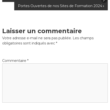
a
Portes Ouvertes de nos Sites de Formation 2024
v
i
Laisser un commentaire
g
Votre adresse e-mail ne sera pas publiée.
Les champs
obligatoires sont indiqués avec
*
a
t
Commentaire
*
i
o
n
d