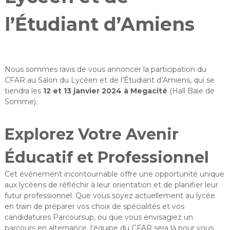
e
l’Étudiant d’Amiens
s
H
a
u
t
Nous sommes ravis de vous annoncer la participation du
CFAR au Salon du Lycéen et de l’Étudiant d’Amiens, qui se
s
tiendra les
12 et 13 janvier 2024 à Megacité
(Hall Baie de
-
Somme).
d
e
Explorez Votre Avenir
-
F
Éducatif et Professionnel
r
a
Cet événement incontournable offre une opportunité unique
n
aux lycéens de réfléchir à leur orientation et de planifier leur
c
futur professionnel. Que vous soyez actuellement au lycée
e
en train de préparer vos choix de spécialités et vos
candidatures Parcoursup, ou que vous envisagiez un
parcours en alternance, l’équipe du CFAR sera là pour vous