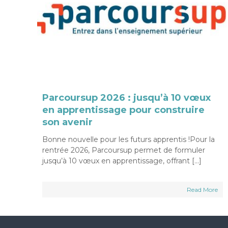
i
s
!
H
a
u
t
s
-
d
Parcoursup 2026 : jusqu’à 10 vœux
e
en apprentissage pour construire
-
son avenir
F
Bonne nouvelle pour les futurs apprentis !Pour la
r
rentrée 2026, Parcoursup permet de formuler
a
jusqu’à 10 vœux en apprentissage, offrant […]
n
c
Read More
e