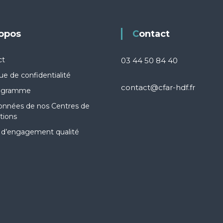
ropos
Contact
ct
03 44 50 84 40
que de confidentialité
contact@cfar-hdf.fr
igramme
onnées de nos Centres de
tions
 d’engagement qualité